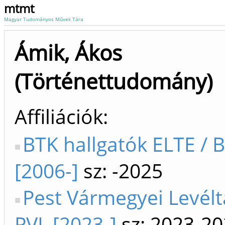
mtmt
Magyar Tudományos Művek Tára
Ámik, Ákos
(Történettudomány)
Affiliációk
BTK hallgatók ELTE / 
[2006-]
sz: -2025
Pest Vármegyei Levél
PVL [2023-]
sz: 2023-2