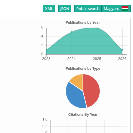
XML
JSON
Public search
Magyarul