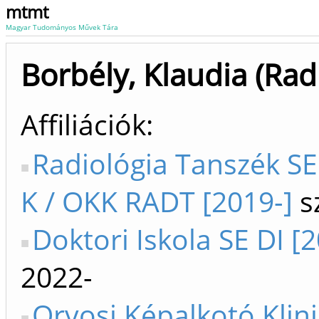
mtmt
Magyar Tudományos Művek Tára
Borbély, Klaudia (Rad
Affiliációk
Radiológia Tanszék SE
K / OKK RADT [2019-]
s
Doktori Iskola SE DI [
2022-
Orvosi Képalkotó Klini