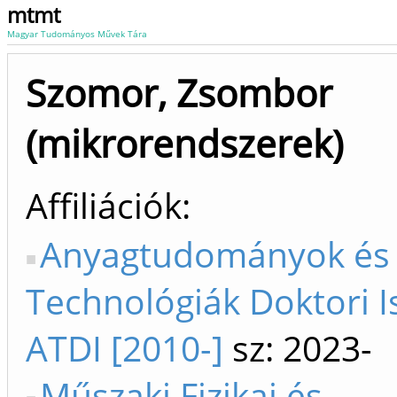
mtmt
Magyar Tudományos Művek Tára
Szomor, Zsombor
(mikrorendszerek)
Affiliációk
Anyagtudományok és
Technológiák Doktori I
ATDI [2010-]
sz: 2023-
Műszaki Fizikai és