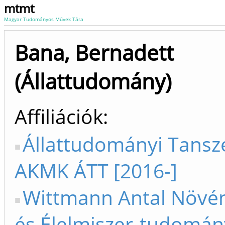
mtmt
Magyar Tudományos Művek Tára
Bana, Bernadett
(Állattudomány)
Affiliációk
Állattudományi Tanszé
AKMK ÁTT [2016-]
Wittmann Antal Növény
és Élelmiszer-tudomán