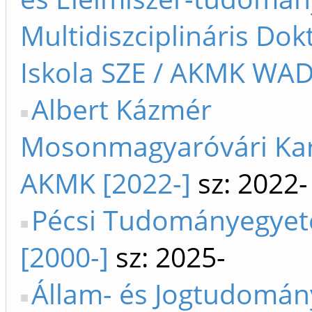
Multidiszciplináris Dok
Iskola SZE / AKMK WADI
Albert Kázmér
Mosonmagyaróvári Kar
AKMK [2022-]
sz: 2022-
Pécsi Tudományegye
[2000-]
sz: 2025-
Állam- és Jogtudomán