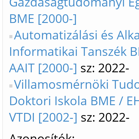
Gazdaságtudományi E
BME [2000-]
Automatizálási és Alk
Informatikai Tanszék B
AAIT [2000-]
sz: 2022-
Villamosmérnöki Tu
Doktori Iskola BME / 
VTDI [2002-]
sz: 2022-
Azonosítók