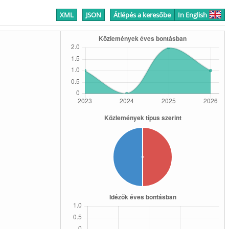
XML
JSON
Átlépés a keresőbe
In English