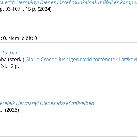
a ez”?
: Hermányi Dienes József munkáinak műfaji és kompoz
p. 93-107. , 15 p.
(2024)
 0, Nem jelölt: 0
ritusban
aba (szerk.)
Gloria Crocodilus : Igen rövid történetek Latzkov
24. , 2 p.
ttételeik Hermányi Dienes József műveiben
 p.
(2023)