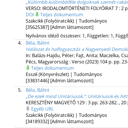
„Külömbb-külömbbféle dolgoknak szemét-rakás
VERSO: IRODALOMTÖRTÉNETI FOLYÓIRAT
7
:
2
p
DOI
Teljes dokumentum
Szakcikk (Folyóiratcikk) | Tudományos
[35625387]
[Admin láttamozott]
Nyilvános idéző összesen: 1, Független: 1, Függő:
4.
Béla, Bálint
Halászat és halfogyasztás a Nagyenyedi Demok
In: Balázs-Hajdu, Péter; Fajt, Anita; Maczelka, Cs
Pécs, Magyarország :
Verso
(2023)
104 p.
pp. 23-
Teljes dokumentum
Esszé (Könyvrészlet) | Tudományos
[33831446]
[Admin láttamozott]
5.
Béla, Bálint
„De ezek mind Unitáriusok.”
: Unitáriusok és hi
KERESZTÉNY MAGVETŐ
129
:
3
pp. 263-282. , 20
Egyéb URL
Szakcikk (Folyóiratcikk) | Tudományos
[34189332]
[Admin láttamozott]