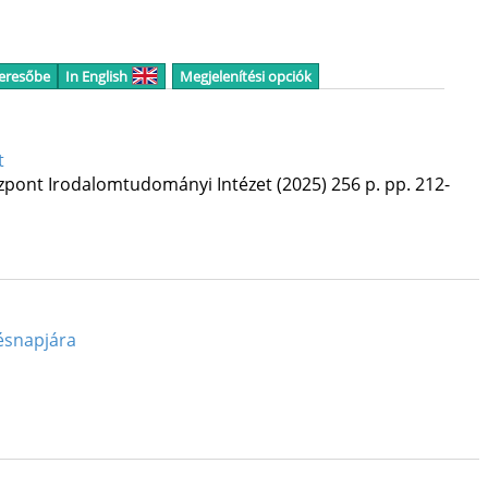
keresőbe
In English
Megjelenítési opciók
t
pont Irodalomtudományi Intézet
(2025)
256 p.
pp. 212-
tésnapjára