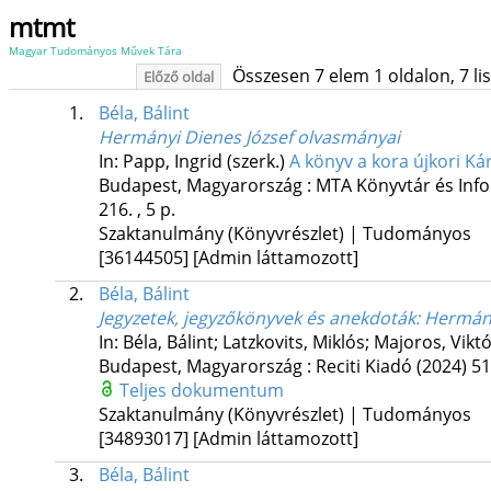
mtmt
Magyar Tudományos Művek Tára
Összesen 7 elem 1 oldalon, 7 list
Előző oldal
1.
Béla, Bálint
Hermányi Dienes József olvasmányai
In: Papp, Ingrid (szerk.)
A könyv a kora újkori K
Budapest, Magyarország :
MTA Könyvtár és Inf
216. , 5 p.
Szaktanulmány (Könyvrészlet) | Tudományos
[36144505]
[Admin láttamozott]
2.
Béla, Bálint
Jegyzetek, jegyzőkönyvek és anekdoták
: Hermán
In: Béla, Bálint; Latzkovits, Miklós; Majoros, Viktó
Budapest, Magyarország :
Reciti Kiadó
(2024)
51
Teljes dokumentum
Szaktanulmány (Könyvrészlet) | Tudományos
[34893017]
[Admin láttamozott]
3.
Béla, Bálint