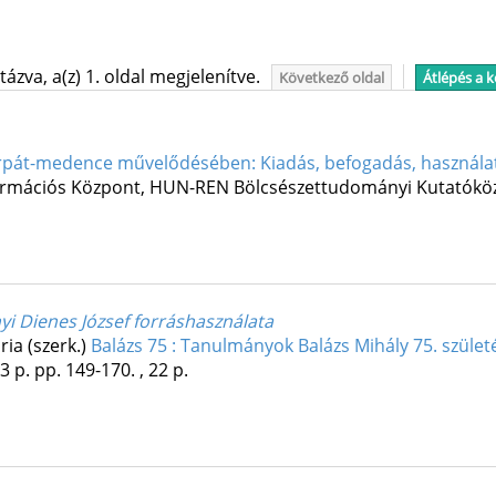
ázva, a(z) 1. oldal megjelenítve.
Következő oldal
Átlépés a 
árpát-medence művelődésében: Kiadás, befogadás, használa
ormációs Központ
,
HUN-REN Bölcsészettudományi Kutatóköz
yi Dienes József forráshasználata
ria (szerk.)
Balázs 75 : Tanulmányok Balázs Mihály 75. szüle
3 p.
pp. 149-170. , 22 p.