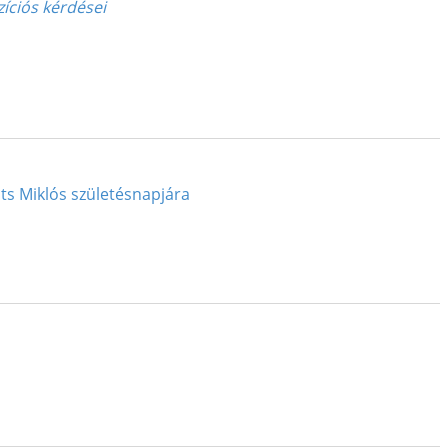
íciós kérdései
its Miklós születésnapjára