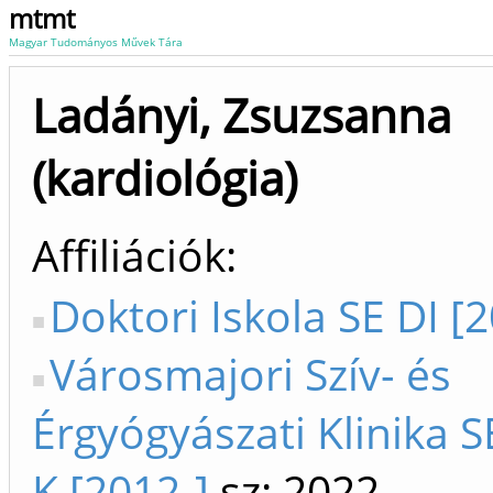
mtmt
Magyar Tudományos Művek Tára
Ladányi, Zsuzsanna
(kardiológia)
Affiliációk
Doktori Iskola SE DI [
Városmajori Szív- és
Érgyógyászati Klinika S
K [2012-]
sz: 2022-