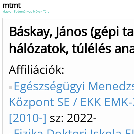
mtmt
Magyar Tudományos Művek Tára
Báskay, János (gépi t
hálózatok, túlélés anal
Affiliációk
Egészségügyi Menedz
Központ SE / EKK EMK
[2010-]
sz: 2022-
Fizika Doktori Iskola E