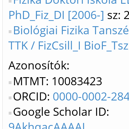
PhD_Fiz_DI [2006-]
sz: 
Biológiai Fizika Tanszé
TTK / FizCsill_I BioF_Ts
Azonosítók
MTMT: 10083423
ORCID:
0000-0002-28
Google Scholar ID:
9AkhqacAAAAJ