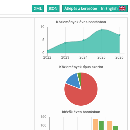
XML
JSON
Átlépés a keresőbe
In English