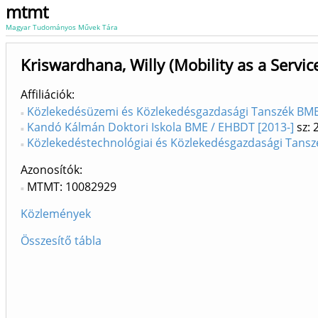
mtmt
Magyar Tudományos Művek Tára
Kriswardhana, Willy (Mobility as a Servic
Affiliációk
Közlekedésüzemi és Közlekedésgazdasági Tanszék BME 
Kandó Kálmán Doktori Iskola BME / EHBDT [2013-]
sz: 
Közlekedéstechnológiai és Közlekedésgazdasági Tanszé
Azonosítók
MTMT: 10082929
Közlemények
Összesítő tábla