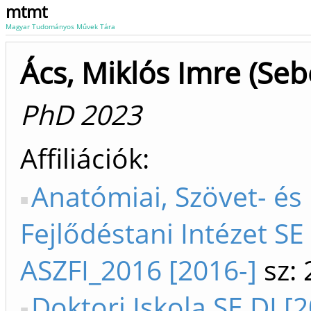
mtmt
Magyar Tudományos Művek Tára
Ács, Miklós Imre (Seb
PhD 2023
Affiliációk
Anatómiai, Szövet- és
Fejlődéstani Intézet SE 
ASZFI_2016 [2016-]
sz: 
Doktori Iskola SE DI [