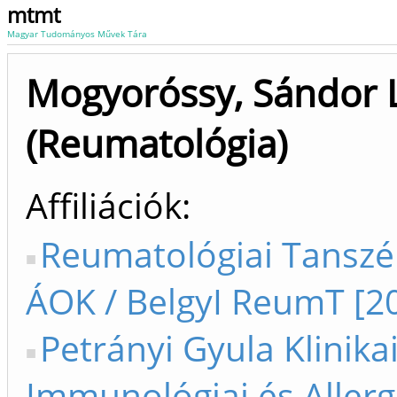
mtmt
Magyar Tudományos Művek Tára
Mogyoróssy, Sándor 
(Reumatológia)
Affiliációk
Reumatológiai Tanszé
ÁOK / BelgyI ReumT [2
Petrányi Gyula Klinika
Immunológiai és Allerg