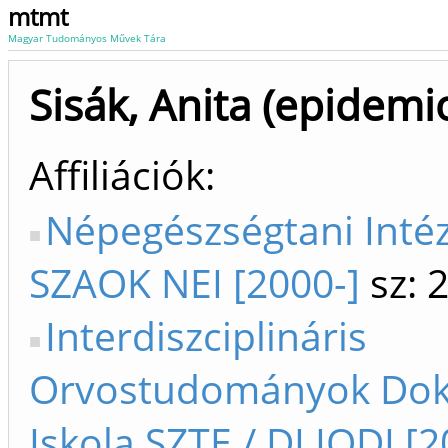
mtmt
Magyar Tudományos Művek Tára
Sisák, Anita (epidemi
Affiliációk
Népegészségtani Intéz
SZAOK NEI [2000-]
sz: 
Interdiszciplináris
Orvostudományok Dok
Iskola SZTE / DI IODI [