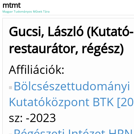
mtmt
Magyar Tudományos Művek Tára
Gucsi, László (Kutató-
restaurátor, régész)
Affiliációk
Bölcsészettudományi
Kutatóközpont BTK [20
sz: -2023
Régészeti Intézet HRN