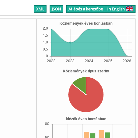
XML
JSON
Átlépés a keresőbe
In English