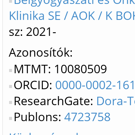
Klinika SE / AOK / K BO
sz: 2021-
Azonosítók
MTMT: 10080509
ORCID:
0000-0002-16
ResearchGate:
Dora-T
Publons:
4723758