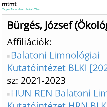
mtmt
Magyar Tudományos Művek Tára
Bürgés, József (Ökoló
Affiliációk
Balatoni Limnológiai
Kutatóintézet BLKI [20
sz: 2021-2023
HUN-REN Balatoni Lim
Kutatóintézet HRN BLKI