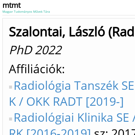
mtmt
Magyar Tudományos Művek Tára
Szalontai, László (Rad
PhD 2022
Affiliációk
Radiológia Tanszék SE
K / OKK RADT [2019-]
Radiológiai Klinika SE 
RK [2016-2019]
sz: 201