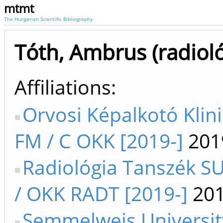
mtmt
The Hungarian Scientific Bibliography
Tóth, Ambrus (radioló
Affiliations
Orvosi Képalkotó Klini
FM / C OKK [2019-]
201
Radiológia Tanszék SU
/ OKK RADT [2019-]
201
Semmelweis Universit