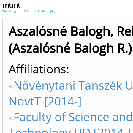
mtmt
The Hungarian Scientific Bibliography
Aszalósné Balogh, R
(Aszalósné Balogh R.)
Affiliations
Növénytani Tanszék U
NovtT [2014-]
Faculty of Science and
Technology UD [2014-]