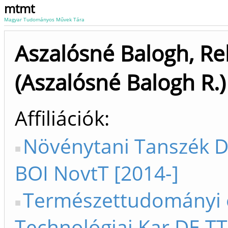
mtmt
Magyar Tudományos Művek Tára
Aszalósné Balogh, R
(Aszalósné Balogh R.)
Affiliációk
Növénytani Tanszék DE
BOI NovtT [2014-]
Természettudományi 
Technológiai Kar DE TT