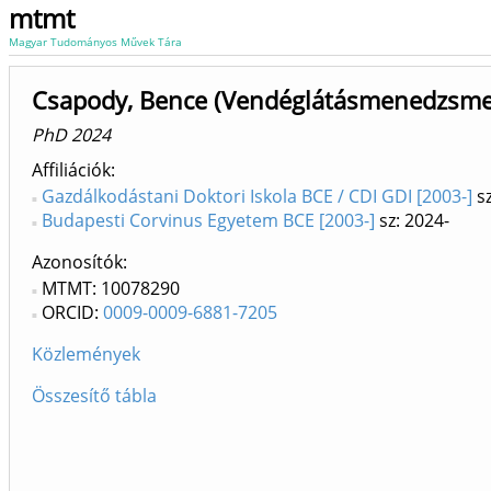
mtmt
Magyar Tudományos Művek Tára
Csapody, Bence (Vendéglátásmenedzsmen
PhD 2024
Affiliációk
Gazdálkodástani Doktori Iskola BCE / CDI GDI [2003-]
sz
Budapesti Corvinus Egyetem BCE [2003-]
sz: 2024-
Azonosítók
MTMT: 10078290
ORCID:
0009-0009-6881-7205
Közlemények
Összesítő tábla