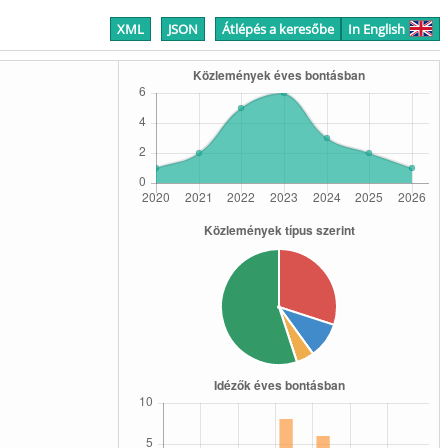
XML
JSON
Átlépés a keresőbe
In English