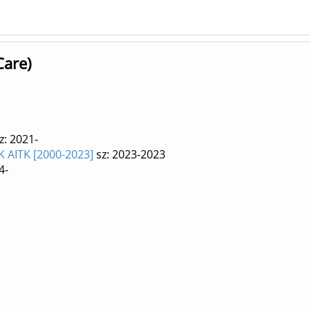
Care)
z: 2021-
 K AITK [2000-2023]
sz: 2023-2023
4-