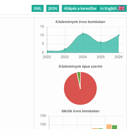
XML
JSON
Átlépés a keresőbe
In English