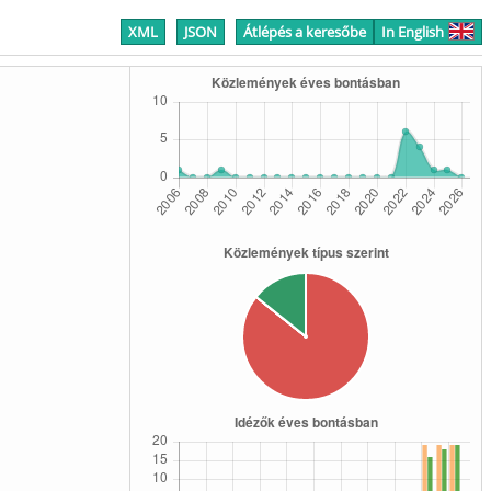
XML
JSON
Átlépés a keresőbe
In English