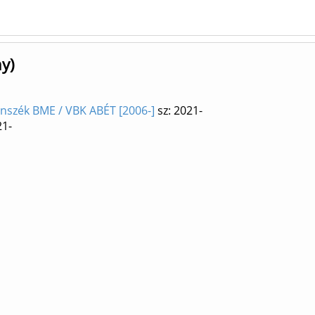
y)
nszék BME / VBK ABÉT [2006-]
sz: 2021-
21-