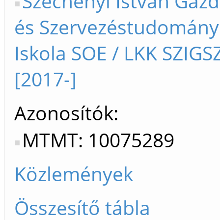
Széchenyi István Gazd
és Szervezéstudományi
Iskola SOE / LKK SZIGS
[2017-]
Azonosítók
MTMT: 10075289
Közlemények
Összesítő tábla