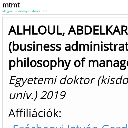
mtmt
Magyar Tudományos Művek Tára
ALHLOUL, ABDELKAR
(business administra
philosophy of mana
Egyetemi doktor (kisdo
univ.) 2019
Affiliációk