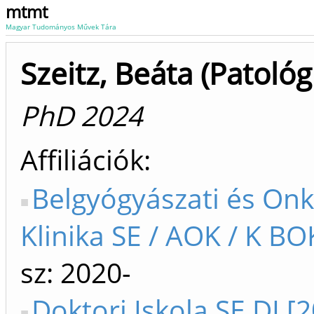
mtmt
Magyar Tudományos Művek Tára
Szeitz, Beáta (Patológ
PhD 2024
Affiliációk
Belgyógyászati és Onk
Klinika SE / AOK / K BO
sz: 2020-
Doktori Iskola SE DI [