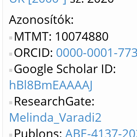
Azonosítók
MTMT: 10074880
ORCID:
0000-0001-77
Google Scholar ID:
hBl8BmEAAAAJ
ResearchGate:
Melinda_Varadi2
Publons:
ABE-4137-20