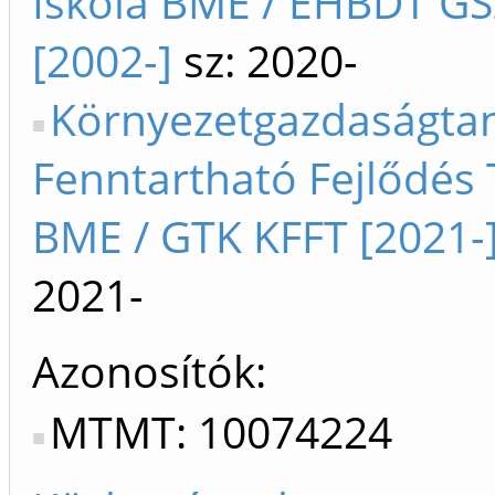
Iskola BME / EHBDT GS
[2002-]
sz: 2020-
Környezetgazdaságta
Fenntartható Fejlődés
BME / GTK KFFT [2021-
2021-
Azonosítók
MTMT: 10074224