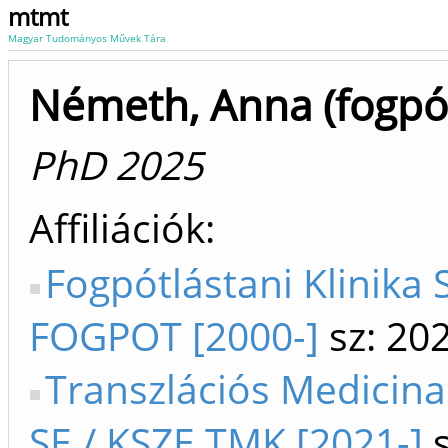
mtmt
Magyar Tudományos Művek Tára
Németh, Anna (fogpót
PhD 2025
Affiliációk
Fogpótlástani Klinika 
FOGPOT [2000-]
sz: 20
Transzlációs Medicin
SE / KSZE TMK [2021-]
s