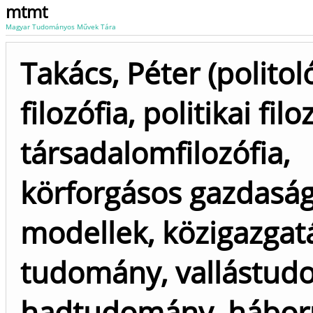
mtmt
Magyar Tudományos Művek Tára
Takács, Péter (politol
filozófia, politikai filo
társadalomfilozófia,
körforgásos gazdaság
modellek, közigazgat
tudomány, vallástud
hadtudomány, hábor