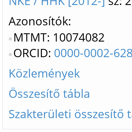
NKE / HHK [2012-]
sz: 
Azonosítók
MTMT: 10074082
ORCID:
0000-0002-62
Közlemények
Összesítő tábla
Szakterületi összesítő 