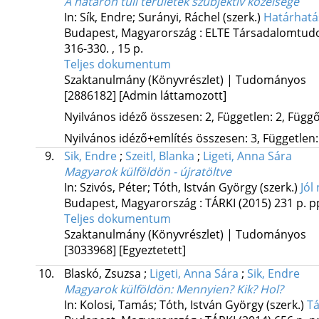
A határon túli területek szubjektív közelsége
In: Sík, Endre; Surányi, Ráchel (szerk.)
Határhatá
Budapest, Magyarország :
ELTE Társadalomtud
316-330. , 15 p.
Teljes dokumentum
Szaktanulmány (Könyvrészlet) | Tudományos
[2886182]
[Admin láttamozott]
Nyilvános idéző összesen: 2, Független: 2, Függő:
Nyilvános idéző+említés összesen: 3, Független: 
9.
Sik, Endre
;
Szeitl, Blanka
;
Ligeti, Anna Sára
Magyarok külföldön - újratöltve
In: Szivós, Péter; Tóth, István György (szerk.)
Jól
Budapest, Magyarország :
TÁRKI
(2015)
231 p.
pp
Teljes dokumentum
Szaktanulmány (Könyvrészlet) | Tudományos
[3033968]
[Egyeztetett]
10.
Blaskó, Zsuzsa
;
Ligeti, Anna Sára
;
Sik, Endre
Magyarok külföldön
: Mennyien? Kik? Hol?
In: Kolosi, Tamás; Tóth, István György (szerk.)
Tá