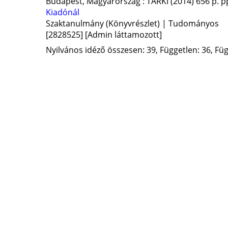
Budapest, Magyarország :
TÁRKI
(2014)
656 p.
pp
Kiadónál
Szaktanulmány (Könyvrészlet) | Tudományos
[2828525]
[Admin láttamozott]
Nyilvános idéző összesen: 39, Független: 36, Füg