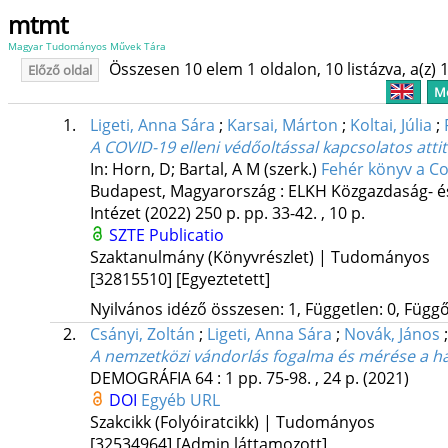
mtmt
Magyar Tudományos Művek Tára
Összesen 10 elem 1 oldalon, 10 listázva, a(z) 1
Előző oldal
Me
1.
Ligeti, Anna Sára
;
Karsai, Márton
;
Koltai, Júlia
;
A COVID-19 elleni védőoltással kapcsolatos at
In: Horn, D; Bartal, A M (szerk.)
Fehér könyv a Co
Budapest, Magyarország :
ELKH Közgazdaság- é
Intézet
(2022)
250 p.
pp. 33-42. , 10 p.
SZTE Publicatio
Szaktanulmány (Könyvrészlet) | Tudományos
[32815510]
[Egyeztetett]
Nyilvános idéző összesen: 1, Független: 0, Függő:
2.
Csányi, Zoltán
;
Ligeti, Anna Sára
;
Novák, János
A nemzetközi vándorlás fogalma és mérése a haz
DEMOGRÁFIA
64
:
1
pp. 75-98. , 24 p.
(2021)
DOI
Egyéb URL
Szakcikk (Folyóiratcikk) | Tudományos
[32534964]
[Admin láttamozott]