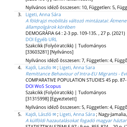
Nyilvános idéző összesen: 10, Független: 5, Függő
3.
Ligeti, Anna Sára
A földrajzi mobilitás változó mintázatai: Átmene
állampolgárok körében
DEMOGRÁFIA
64
:
2-3
pp. 109-135. , 27 p.
(2021)
DOI
Egyéb URL
Szakcikk (Folyóiratcikk) | Tudományos
[33603281]
[Nyilvános]
Nyilvános idéző összesen: 7, Független: 4, Függő:
4.
Kajdi, Laszlo ✉
;
Ligeti, Anna Sara
Remittance Behaviour of Intra-EU Migrants - E
COMPARATIVE POPULATION STUDIES
45
pp. 87-
DOI
WoS
Scopus
Szakcikk (Folyóiratcikk) | Tudományos
[31315998]
[Egyeztetett]
Nyilvános idéző összesen: 5, Független: 4, Függő:
5.
Kajdi, László ✉
;
Ligeti, Anna Sára
;
Nagy-Jamalia,
A külföldi hazautalásokat fogadó magyar háztar
STATISZTIKAI SZEMLE
97
:
9
pp. 855-874. , 20 p.
(