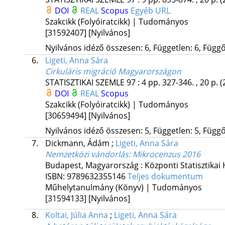
DOI
REAL
Scopus
Egyéb URL
Szakcikk (Folyóiratcikk) | Tudományos
[31592407]
[Nyilvános]
Nyilvános idéző összesen: 6, Független: 6, Függő:
6.
Ligeti, Anna Sára
Cirkuláris migráció Magyarországon
STATISZTIKAI SZEMLE
97
:
4
pp. 327-346. , 20 p.
(
DOI
REAL
Scopus
Szakcikk (Folyóiratcikk) | Tudományos
[30659494]
[Nyilvános]
Nyilvános idéző összesen: 5, Független: 5, Függő:
7.
Dickmann, Ádám
;
Ligeti, Anna Sára
Nemzetközi vándorlás
: Mikrocenzus 2016
Budapest, Magyarország :
Központi Statisztikai 
ISBN:
9789632355146
Teljes dokumentum
Műhelytanulmány (Könyv) | Tudományos
[31594133]
[Nyilvános]
8.
Koltai, Júlia Anna
;
Ligeti, Anna Sára