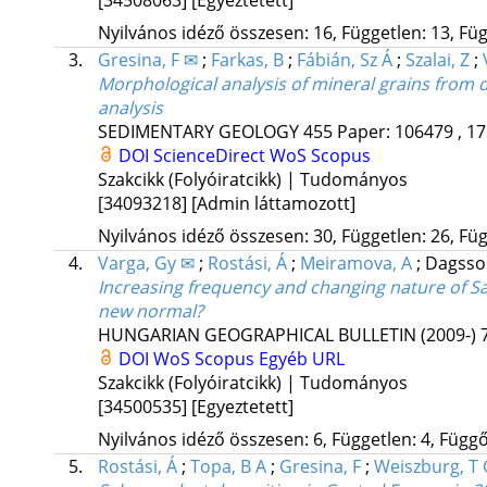
Nyilvános idéző összesen: 16, Független: 13, Füg
3.
Gresina, F ✉
;
Farkas, B
;
Fábián, Sz Á
;
Szalai, Z
;
Morphological analysis of mineral grains from
analysis
SEDIMENTARY GEOLOGY
455
Paper: 106479 , 17
DOI
ScienceDirect
WoS
Scopus
Szakcikk (Folyóiratcikk) | Tudományos
[34093218]
[Admin láttamozott]
Nyilvános idéző összesen: 30, Független: 26, Füg
4.
Varga, Gy ✉
;
Rostási, Á
;
Meiramova, A
;
Dagsso
Increasing frequency and changing nature of Sa
new normal?
HUNGARIAN GEOGRAPHICAL BULLETIN (2009-)
DOI
WoS
Scopus
Egyéb URL
Szakcikk (Folyóiratcikk) | Tudományos
[34500535]
[Egyeztetett]
Nyilvános idéző összesen: 6, Független: 4, Függő:
5.
Rostási, Á
;
Topa, B A
;
Gresina, F
;
Weiszburg, T 