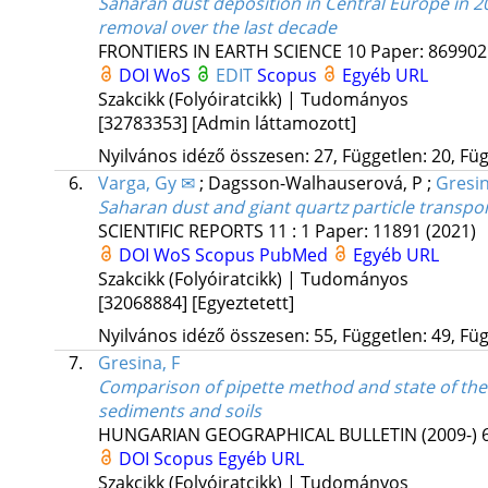
Saharan dust deposition in Central Europe in 20
removal over the last decade
FRONTIERS IN EARTH SCIENCE
10
Paper: 869902 
DOI
WoS
EDIT
Scopus
Egyéb URL
Szakcikk (Folyóiratcikk) | Tudományos
[32783353]
[Admin láttamozott]
Nyilvános idéző összesen: 27, Független: 20, Füg
6.
Varga, Gy ✉
;
Dagsson-Walhauserová, P
;
Gresin
Saharan dust and giant quartz particle transpo
SCIENTIFIC REPORTS
11
:
1
Paper: 11891
(2021)
DOI
WoS
Scopus
PubMed
Egyéb URL
Szakcikk (Folyóiratcikk) | Tudományos
[32068884]
[Egyeztetett]
Nyilvános idéző összesen: 55, Független: 49, Füg
7.
Gresina, F
Comparison of pipette method and state of the 
sediments and soils
HUNGARIAN GEOGRAPHICAL BULLETIN (2009-)
DOI
Scopus
Egyéb URL
Szakcikk (Folyóiratcikk) | Tudományos