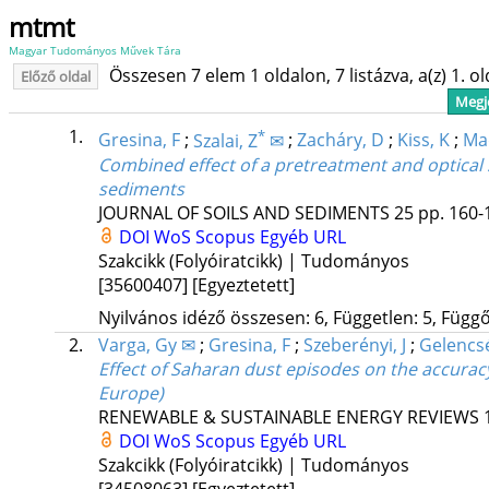
mtmt
Magyar Tudományos Művek Tára
Összesen 7 elem 1 oldalon, 7 listázva, a(z) 1. o
Előző oldal
Megje
1.
*
Gresina, F
;
Szalai, Z
✉
;
Zacháry, D
;
Kiss, K
;
Ma
Combined effect of a pretreatment and optical set
sediments
JOURNAL OF SOILS AND SEDIMENTS
25
pp. 160-1
DOI
WoS
Scopus
Egyéb URL
Szakcikk (Folyóiratcikk) | Tudományos
[35600407]
[Egyeztetett]
Nyilvános idéző összesen: 6, Független: 5, Függő:
2.
Varga, Gy ✉
;
Gresina, F
;
Szeberényi, J
;
Gelencsé
Effect of Saharan dust episodes on the accurac
Europe)
RENEWABLE & SUSTAINABLE ENERGY REVIEWS
DOI
WoS
Scopus
Egyéb URL
Szakcikk (Folyóiratcikk) | Tudományos
[34508063]
[Egyeztetett]