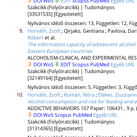
DOI
WoS
EDIT
Scopus
PubMed
Egyéb URL
Szakcikk (Folyóiratcikk) | Tudományos
[33531535]
[Egyeztetett]
Nyilvános idéző összesen: 13, Független: 12, Füg
9.
Horváth, Zsolt
;
Qirjako, Gentiana
;
Pavlova, Dar
Róbert
et al.
The information capacity of adolescent alcohol
Eastern European countries
ALCOHOLISM-CLINICAL AND EXPERIMENTAL RE
DOI
WoS
EDIT
Scopus
PubMed
Egyéb URL
Szakcikk (Folyóiratcikk) | Tudományos
[32149164]
[Egyeztetett]
Nyilvános idéző összesen: 5, Független: 3, Függő:
10.
Horváth, Zsolt
;
Román, Nóra
;
Elekes, Zsuzsann
Alcohol consumption and risk for feeding and e
ADDICTIVE BEHAVIORS
107
Paper: 106431 , 9 p.
DOI
WoS
Scopus
PubMed
Egyéb URL
Szakcikk (Folyóiratcikk) | Tudományos
[31314365]
[Egyeztetett]