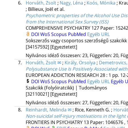
6.
Horváth, Zsolt
;
Nagy, Léna
;
Koós, Mónika
;
Kra
;
Billieux, Joël
et al.
Psychometric properties of the Alcohol Use Diso
from the International Sex Survey (ISS)
COMPREHENSIVE PSYCHIATRY
127
Paper: 15242
DOI
WoS
Scopus
PubMed
Egyéb URL
Sokszerzős vagy csoportos szerzőségű szakcikk
[34157592]
[Egyeztetett]
Nyilvános idéző összesen: 23, Független: 20, Füg
7.
Horváth, Zsolt ✉
;
Király, Orsolya
;
Demetrovics, 
Polysubstance Use Is Positively Associated wit
EUROPEAN ADDICTION RESEARCH
28
:
1
pp. 12-
DOI
WoS
Scopus
PubMed
Egyéb URL
Egyéb 
Szakcikk (Folyóiratcikk) | Tudományos
[32110021]
[Egyeztetett]
Nyilvános idéző összesen: 27, Független: 20, Füg
8.
Reinhardt, Melinda ✉
;
Rice, Kenneth G.
;
Horvát
Non-suicidal self-injury motivations in the ligh
FRONTIERS IN PSYCHIATRY
13
Paper: 1046576 , 