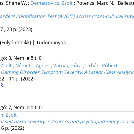
us, Shane W.
;
Demetrovics, Zsolt
;
Potenza, Marc N.
;
Ballest
rders Identification Test (AUDIT) across cross-cultural sub
7 , 23 p.
(2023)
 (Folyóiratcikk) | Tudományos
gő: 3, Nem jelölt: 0
Zsolt
;
Németh, Ágnes
;
Várnai, Dóra
;
Urbán, Róbert
h Gaming Disorder Symptom Severity: A Latent Class Analytic
22. , 11 p.
(2022)
URL
gő: 7, Nem jelölt: 0
h, Zsolt
t of self-harm severity indicators and psychopathology in a c
16 p.
(2022)