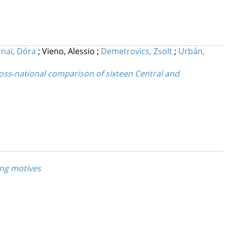
nai, Dóra
;
Vieno, Alessio
;
Demetrovics, Zsolt
;
Urbán,
ross‐national comparison of sixteen Central and
ing motives