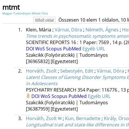
mtmt
Magyar Tudományos Művek Tára
Összesen 10 elem 1 oldalon, 10 lis
Előző oldal
1.
Klein, Mária
;
Várnai, Dóra
;
Németh, Ágnes
;
Hor
Time trends in psychosomatic symptoms among 
SCIENTIFIC REPORTS
16
:
1
Paper: 7569 , 14 p.
(2
DOI
WoS
Scopus
PubMed
Egyéb URL
Szakcikk (Folyóiratcikk) | Tudományos
[36965832]
[Egyeztetett]
2.
Horváth, Zsolt
;
Sebestyén, Edit
;
Várnai, Dóra
;
Latent Classes of Gaming Disorder Symptoms by
in Adolescents
PSYCHIATRY RESEARCH
354
Paper: 116776 , 13 
DOI
WoS
Scopus
PubMed
Egyéb URL
Szakcikk (Folyóiratcikk) | Tudományos
[36387959]
[Egyeztetett]
3.
Horváth, Zsolt ✉
;
Kun, Bernadette
;
Király, Orso
Longitudinal trait and state-like differences i