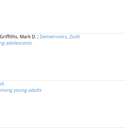
Griffiths, Mark D.
;
Demetrovics, Zsolt
ong adolescents
lt
s among young adults