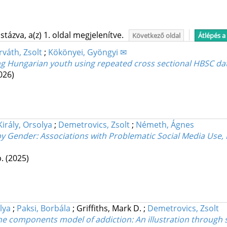
tázva, a(z) 1. oldal megjelenítve.
Következő oldal
Átlépés a
váth, Zsolt
;
Kökönyei, Gyöngyi ✉
Hungarian youth using repeated cross sectional HBSC dat
026)
Király, Orsolya
;
Demetrovics, Zsolt
;
Németh, Ágnes
 Gender: Associations with Problematic Social Media Use,
p.
(2025)
lya
;
Paksi, Borbála
;
Griffiths, Mark D.
;
Demetrovics, Zsolt
n the components model of addiction: An illustration through