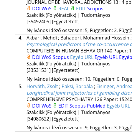
JOURNAL OF BEHAVIORAL ADDICTIONS
13
:
4
pp.
DOI
WoS
REAL
EDIT
Scopus
Szakcikk (Folyóiratcikk) | Tudományos
[35492405]
[Egyeztetett]
Nyilvános idéző összesen: 5, Független: 2, Függő:
4.
Akbari, Mehdi
;
Bahadori, Mohammad Hossein
Psychological predictors of the co-occurrence
COMPUTERS IN HUMAN BEHAVIOR
140
Paper: 1
DOI
WoS
Scopus
Egyéb URL
Egyéb URL
Egyéb
Szakcikk (Folyóiratcikk) | Tudományos
[33531531]
[Egyeztetett]
Nyilvános idéző összesen: 10, Független: 6, Függő
5.
Horváth, Zsolt
;
Paksi, Borbála
;
Eisinger, Andre
Longitudinal joint trajectories of gambling dis
COMPREHENSIVE PSYCHIATRY
126
Paper: 15240
DOI
WoS
EDIT
Scopus
PubMed
Egyéb URL
Szakcikk (Folyóiratcikk) | Tudományos
[34080622]
[Egyeztetett]
Nyilvános idéző összesen: 9, Független: 3, Függő: