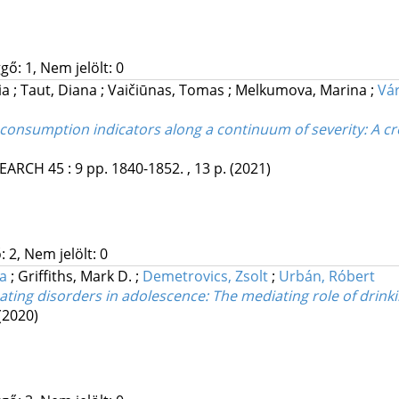
gő: 1, Nem jelölt: 0
ia
;
Taut, Diana
;
Vaičiūnas, Tomas
;
Melkumova, Marina
;
Vár
 consumption indicators along a continuum of severity: A c
SEARCH
45
:
9
pp. 1840-1852. , 13 p.
(2021)
 2, Nem jelölt: 0
a
;
Griffiths, Mark D.
;
Demetrovics, Zsolt
;
Urbán, Róbert
ating disorders in adolescence
: The mediating role of drink
(2020)