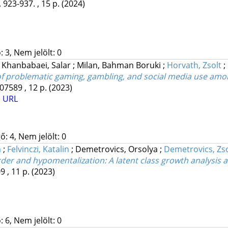
 923-937. , 15 p.
(2024)
 3, Nem jelölt: 0
;
Khanbabaei, Salar
;
Milan, Bahman Boruki
;
Horvath, Zsolt
;
 of problematic gaming, gambling, and social media use am
07589 , 12 p.
(2023)
 URL
: 4, Nem jelölt: 0
a
;
Felvinczi, Katalin
;
Demetrovics, Orsolya
;
Demetrovics, Zso
order and hypomentalization: A latent class growth analysi
9 , 11 p.
(2023)
 6, Nem jelölt: 0