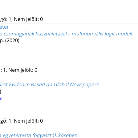
gő: 1, Nem jelölt: 0
éter
lo csomagjának használatával – multinomiális logit modell
 p.
(2020)
 1, Nem jelölt: 0
 First Evidence Based on Global Newspapers
)
s
gő: 1, Nem jelölt: 0
a egyetemista fogyasztók körében.