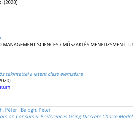
p.
(2020)
e
ND MANAGEMENT SCIENCES / MŰSZAKI ÉS MENEDZSMENT 
s tekintettel a latent class elemzésre
2020)
ntum
h, Péter
;
Balogh, Péter
ctors on Consumer Preferences Using Discrete Choice Mode