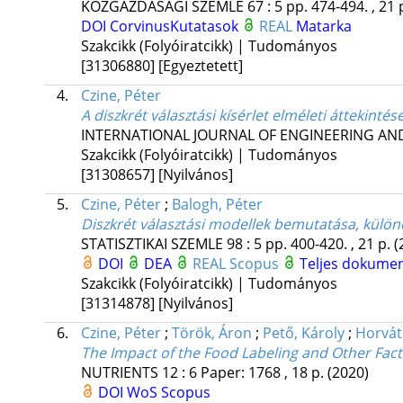
KÖZGAZDASÁGI SZEMLE
67
:
5
pp. 474-494. , 21 
DOI
CorvinusKutatasok
REAL
Matarka
Szakcikk (Folyóiratcikk) | Tudományos
[31306880]
[Egyeztetett]
4.
Czine, Péter
A diszkrét választási kísérlet elméleti áttekintés
INTERNATIONAL JOURNAL OF ENGINEERING A
Szakcikk (Folyóiratcikk) | Tudományos
[31308657]
[Nyilvános]
5.
Czine, Péter
;
Balogh, Péter
Diszkrét választási modellek bemutatása, különö
STATISZTIKAI SZEMLE
98
:
5
pp. 400-420. , 21 p.
(
DOI
DEA
REAL
Scopus
Teljes dokume
Szakcikk (Folyóiratcikk) | Tudományos
[31314878]
[Nyilvános]
6.
Czine, Péter
;
Török, Áron
;
Pető, Károly
;
Horvát
The Impact of the Food Labeling and Other Fa
NUTRIENTS
12
:
6
Paper: 1768 , 18 p.
(2020)
DOI
WoS
Scopus