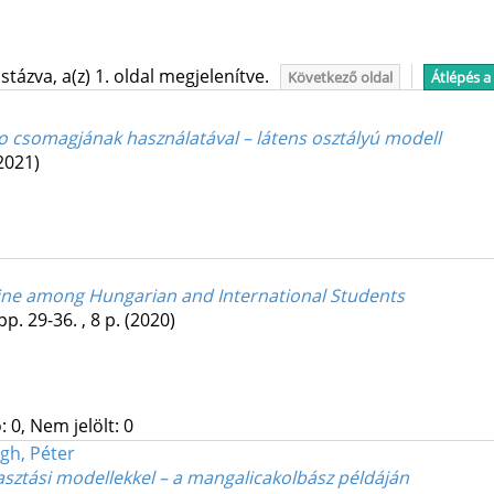
tázva, a(z) 1. oldal megjelenítve.
Következő oldal
Átlépés a
lo csomagjának használatával – látens osztályú modell
2021)
rine among Hungarian and International Students
pp. 29-36. , 8 p.
(2020)
 0, Nem jelölt: 0
gh, Péter
asztási modellekkel – a mangalicakolbász példáján