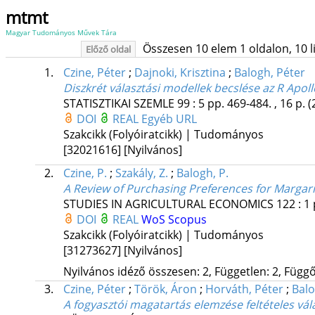
mtmt
Magyar Tudományos Művek Tára
Összesen 10 elem 1 oldalon, 10 lis
Előző oldal
1.
Czine, Péter
;
Dajnoki, Krisztina
;
Balogh, Péter
Diszkrét választási modellek becslése az R Apol
STATISZTIKAI SZEMLE
99
:
5
pp. 469-484. , 16 p.
(
DOI
REAL
Egyéb URL
Szakcikk (Folyóiratcikk) | Tudományos
[32021616]
[Nyilvános]
2.
Czine, P.
;
Szakály, Z.
;
Balogh, P.
A Review of Purchasing Preferences for Marga
STUDIES IN AGRICULTURAL ECONOMICS
122
:
1
DOI
REAL
WoS
Scopus
Szakcikk (Folyóiratcikk) | Tudományos
[31273627]
[Nyilvános]
Nyilvános idéző összesen: 2, Független: 2, Függő:
3.
Czine, Péter
;
Török, Áron
;
Horváth, Péter
;
Balo
A fogyasztói magatartás elemzése feltételes vál