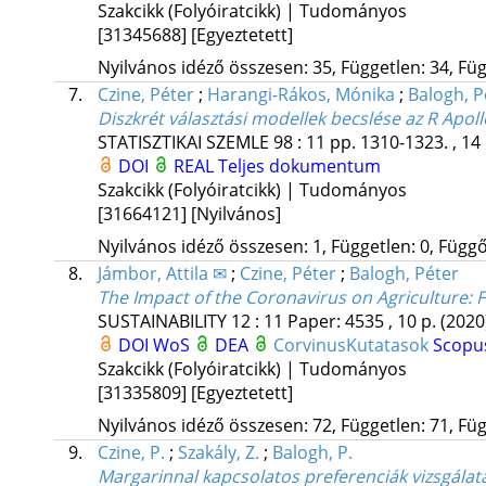
Szakcikk (Folyóiratcikk) | Tudományos
[31345688]
[Egyeztetett]
Nyilvános idéző összesen: 35, Független: 34, Füg
7.
Czine, Péter
;
Harangi-Rákos, Mónika
;
Balogh, P
Diszkrét választási modellek becslése az R Apol
STATISZTIKAI SZEMLE
98
:
11
pp. 1310-1323. , 14
DOI
REAL
Teljes dokumentum
Szakcikk (Folyóiratcikk) | Tudományos
[31664121]
[Nyilvános]
Nyilvános idéző összesen: 1, Független: 0, Függő:
8.
Jámbor, Attila ✉
;
Czine, Péter
;
Balogh, Péter
The Impact of the Coronavirus on Agriculture:
SUSTAINABILITY
12
:
11
Paper: 4535 , 10 p.
(2020
DOI
WoS
DEA
CorvinusKutatasok
Scopu
Szakcikk (Folyóiratcikk) | Tudományos
[31335809]
[Egyeztetett]
Nyilvános idéző összesen: 72, Független: 71, Füg
9.
Czine, P.
;
Szakály, Z.
;
Balogh, P.
Margarinnal kapcsolatos preferenciák vizsgálat