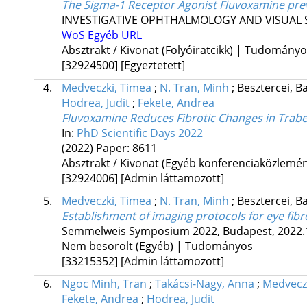
The Sigma-1 Receptor Agonist Fluvoxamine pre
INVESTIGATIVE OPHTHALMOLOGY AND VISUAL 
WoS
Egyéb URL
Absztrakt / Kivonat (Folyóiratcikk) | Tudomány
[32924500]
[Egyeztetett]
4.
Medveczki, Timea
;
N. Tran, Minh
;
Besztercei, B
Hodrea, Judit
;
Fekete, Andrea
Fluvoxamine Reduces Fibrotic Changes in Trab
In:
PhD Scientific Days 2022
(2022)
Paper: 8611
Absztrakt / Kivonat (Egyéb konferenciaközlem
[32924006]
[Admin láttamozott]
5.
Medveczki, Timea
;
N. Tran, Minh
;
Besztercei, B
Establishment of imaging protocols for eye fibr
Semmelweis Symposium 2022
,
Budapest, 2022.
Nem besorolt (Egyéb) | Tudományos
[33215352]
[Admin láttamozott]
6.
Ngoc Minh, Tran
;
Takácsi-Nagy, Anna
;
Medvecz
Fekete, Andrea
;
Hodrea, Judit