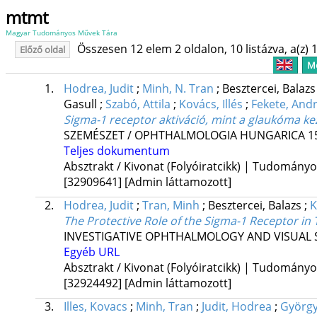
mtmt
Magyar Tudományos Művek Tára
Összesen 12 elem 2 oldalon, 10 listázva, a(z) 1
Előző oldal
Me
1.
Hodrea, Judit
;
Minh, N. Tran
;
Besztercei, Balaz
Gasull
;
Szabó, Attila
;
Kovács, Illés
;
Fekete, And
Sigma-1 receptor aktiváció, mint a glaukóma ke
SZEMÉSZET / OPHTHALMOLOGIA HUNGARICA
1
Teljes dokumentum
Absztrakt / Kivonat (Folyóiratcikk) | Tudomány
[32909641]
[Admin láttamozott]
2.
Hodrea, Judit
;
Tran, Minh
;
Besztercei, Balazs
;
K
The Protective Role of the Sigma-1 Receptor in 
INVESTIGATIVE OPHTHALMOLOGY AND VISUAL 
Egyéb URL
Absztrakt / Kivonat (Folyóiratcikk) | Tudomány
[32924492]
[Admin láttamozott]
3.
Illes, Kovacs
;
Minh, Tran
;
Judit, Hodrea
;
György