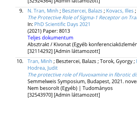
[32924364]
[Admin láttamozott]
9.
N. Tran, Minh
;
Besztercei, Balazs
;
Kovacs, Illes
The Protective Role of Sigma-1 Receptor on Tr
In:
PhD Scientific Days 2021
(2021)
Paper: 8013
Teljes dokumentum
Absztrakt / Kivonat (Egyéb konferenciaközlem
[32114292]
[Admin láttamozott]
10.
Tran, Minh
;
Besztercei, Balazs
;
Torok, Gyorgy
;
Hodrea, Judit
The protective role of Fluvoxamine in fibrotic d
Semmelweis Symposium
,
Budapest, 2021. nove
Nem besorolt (Egyéb) | Tudományos
[32543970]
[Admin láttamozott]