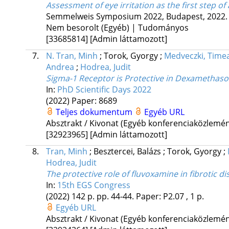
Assessment of eye irritation as the first step 
Semmelweis Symposium 2022
,
Budapest, 2022. 
Nem besorolt (Egyéb) | Tudományos
[33685814]
[Admin láttamozott]
7.
N. Tran, Minh
;
Torok, Gyorgy
;
Medveczki, Time
Andrea
;
Hodrea, Judit
Sigma-1 Receptor is Protective in Dexamethas
In:
PhD Scientific Days 2022
(2022)
Paper: 8689
Teljes dokumentum
Egyéb URL
Absztrakt / Kivonat (Egyéb konferenciaközlem
[32923965]
[Admin láttamozott]
8.
Tran, Minh
;
Besztercei, Balázs
;
Torok, Gyorgy
;
Hodrea, Judit
The protective role of fluvoxamine in fibrotic di
In:
15th EGS Congress
(2022)
142 p.
pp. 44-44. Paper: P2.07 , 1 p.
Egyéb URL
Absztrakt / Kivonat (Egyéb konferenciaközlem