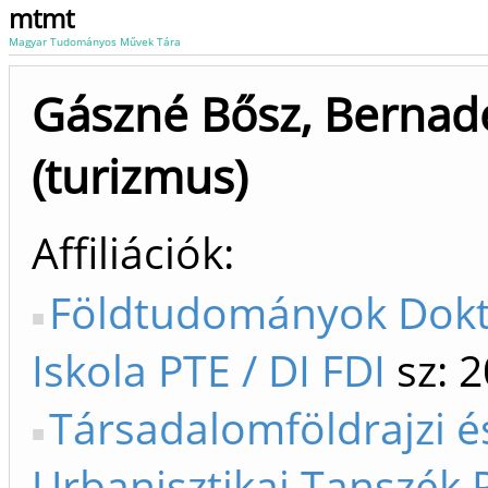
mtmt
Magyar Tudományos Művek Tára
Gászné Bősz, Bernad
(turizmus)
Affiliációk
Földtudományok Dokt
Iskola PTE / DI FDI
sz: 
Társadalomföldrajzi é
Urbanisztikai Tanszék 