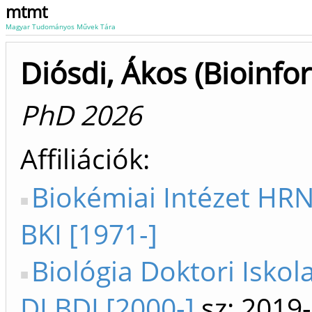
mtmt
Magyar Tudományos Művek Tára
Diósdi, Ákos (Bioinfo
PhD 2026
Affiliációk
Biokémiai Intézet HR
BKI [1971-]
Biológia Doktori Iskol
DI BDI [2000-]
sz: 2019