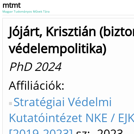
mtmt
Magyar Tudományos Művek Tára
Jójárt, Krisztián (bizt
védelempolitika)
PhD 2024
Affiliációk
Stratégiai Védelmi
Kutatóintézet NKE / EJ
[2019-2023]
sz: -2023