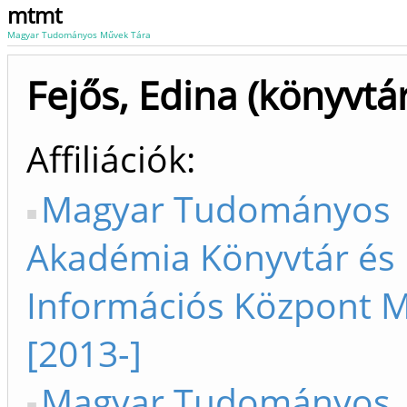
mtmt
Magyar Tudományos Művek Tára
Fejős, Edina (könyvtá
Affiliációk
Magyar Tudományos
Akadémia Könyvtár és
Információs Központ 
[2013-]
Magyar Tudományos