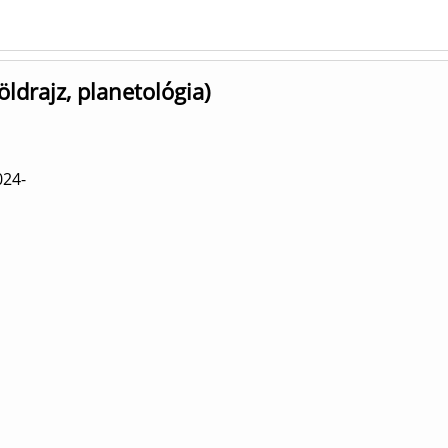
ldrajz, planetológia)
024-