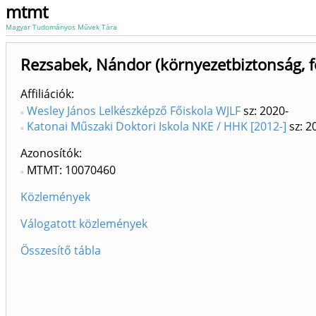
mtmt
Magyar Tudományos Művek Tára
Rezsabek, Nándor (környezetbiztonság, fö
Affiliációk
Wesley János Lelkészképző Főiskola WJLF
sz: 2020-
Katonai Műszaki Doktori Iskola NKE / HHK [2012-]
sz: 2
Azonosítók
MTMT: 10070460
Közlemények
Válogatott közlemények
Összesítő tábla