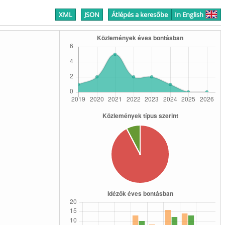
XML
JSON
Átlépés a keresőbe
In English