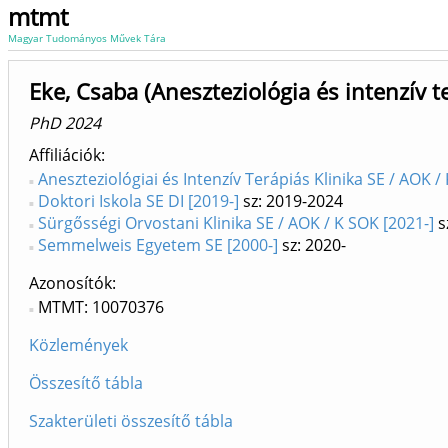
mtmt
Magyar Tudományos Művek Tára
Eke, Csaba (Aneszteziológia és intenzív t
PhD 2024
Affiliációk
Aneszteziológiai és Intenzív Terápiás Klinika SE / AOK /
Doktori Iskola SE DI [2019-]
sz: 2019-2024
Sürgősségi Orvostani Klinika SE / AOK / K SOK [2021-]
s
Semmelweis Egyetem SE [2000-]
sz: 2020-
Azonosítók
MTMT: 10070376
Közlemények
Összesítő tábla
Szakterületi összesítő tábla