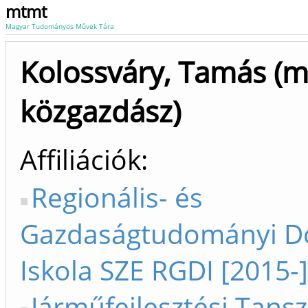
mtmt
Magyar Tudományos Művek Tára
Kolossváry, Tamás (
közgazdász)
Affiliációk
Regionális- és
Gazdaságtudományi Do
Iskola SZE RGDI [2015-]
Járműfejlesztési Tansz