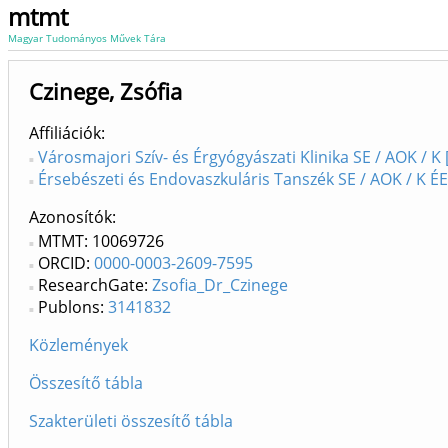
mtmt
Magyar Tudományos Művek Tára
Czinege, Zsófia
Affiliációk
Városmajori Szív- és Érgyógyászati Klinika SE / AOK / K 
Érsebészeti és Endovaszkuláris Tanszék SE / AOK / K ÉE
Azonosítók
MTMT: 10069726
ORCID:
0000-0003-2609-7595
ResearchGate:
Zsofia_Dr_Czinege
Publons:
3141832
Közlemények
Összesítő tábla
Szakterületi összesítő tábla