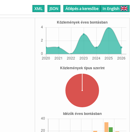
XML
JSON
Átlépés a keresőbe
In English