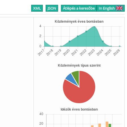
XML
JSON
Átlépés a keresőbe
In English