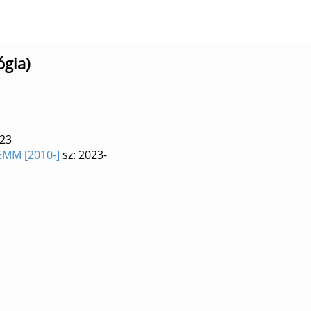
ógia)
023
MM [2010-]
sz: 2023-