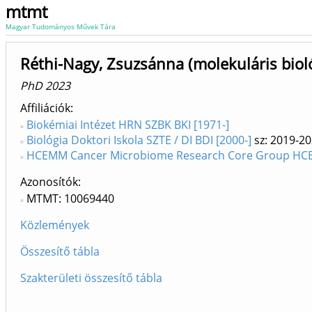
mtmt
Magyar Tudományos Művek Tára
Réthi-Nagy, Zsuzsánna (molekuláris biol
PhD 2023
Affiliációk
Biokémiai Intézet HRN SZBK BKI [1971-]
Biológia Doktori Iskola SZTE / DI BDI [2000-]
sz: 2019-2
HCEMM Cancer Microbiome Research Core Group HCE
Azonosítók
MTMT: 10069440
Közlemények
Összesítő tábla
Szakterületi összesítő tábla