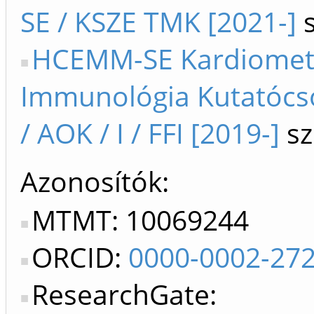
SE / KSZE TMK [2021-]
s
HCEMM-SE Kardiomet
Immunológia Kutatócs
/ AOK / I / FFI [2019-]
sz
Azonosítók
MTMT: 10069244
ORCID:
0000-0002-27
ResearchGate: