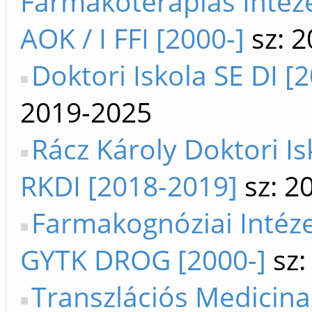
Farmakoterápiás Intéze
AOK / I FFI [2000-]
sz: 2
Doktori Iskola SE DI [
2019-2025
Rácz Károly Doktori Is
RKDI [2018-2019]
sz: 2
Farmakognóziai Intéze
GYTK DROG [2000-]
sz:
Transzlációs Medicin