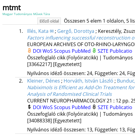
mtmt
Magyar Tudományos Művek Tára
Összesen 5 elem 1 oldalon, 5 list
Előző oldal
1.
Illés, Kata ✉
;
Gergő, Dorottya
;
Keresztély, Zsu
Factors influencing successful reconstruction 
EUROPEAN ARCHIVES OF OTO-RHINO-LARYNG
DOI
WoS
Scopus
PubMed
SZTE Publicatio
Összefoglaló cikk (Folyóiratcikk) | Tudományos
[33662217]
[Egyeztetett]
Nyilvános idéző összesen: 24, Független: 24, Füg
2.
Kleiner, Dénes
;
Horváth, István László
;
Bunduc,
Nabiximols is Efficient as Add-On Treatment for
Analysis of Randomised Clinical Trials
CURRENT NEUROPHARMACOLOGY
21
:
12
pp. 2
DOI
WoS
Scopus
PubMed
SZTE Publicatio
Összefoglaló cikk (Folyóiratcikk) | Tudományos
[34088338]
[Egyeztetett]
Nyilvános idéző összesen: 13, Független: 13, Füg