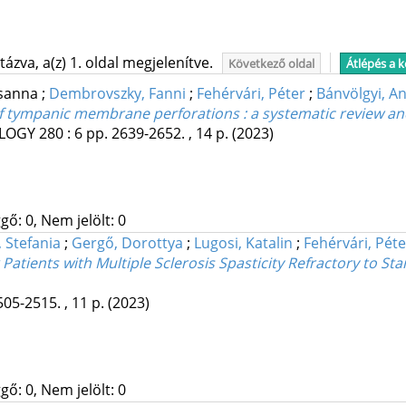
ázva, a(z) 1. oldal megjelenítve.
Következő oldal
Átlépés a 
zsanna
;
Dembrovszky, Fanni
;
Fehérvári, Péter
;
Bánvölgyi, A
of tympanic membrane perforations : a systematic review an
OLOGY
280
:
6
pp. 2639-2652. , 14 p.
(2023)
gő: 0, Nem jelölt: 0
 Stefania
;
Gergő, Dorottya
;
Lugosi, Katalin
;
Fehérvári, Péte
 Patients with Multiple Sclerosis Spasticity Refractory to 
505-2515. , 11 p.
(2023)
gő: 0, Nem jelölt: 0