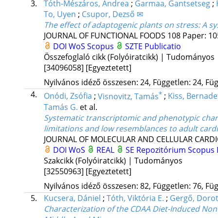
3.
Tóth-Mészáros, Andrea
;
Garmaa, Gantsetseg
;
To, Uyen
;
Csupor, Dezső ✉
The effect of adaptogenic plants on stress: A s
JOURNAL OF FUNCTIONAL FOODS
108
Paper: 10
DOI
WoS
Scopus
SZTE Publicatio
Összefoglaló cikk (Folyóiratcikk) | Tudományos
[34096058]
[Egyeztetett]
Nyilvános idéző összesen: 24, Független: 24, Füg
4.
*
Onódi, Zsófia
;
Visnovitz, Tamás
;
Kiss, Bernade
Tamás G.
et al.
Systematic transcriptomic and phenotypic char
limitations and low resemblances to adult car
JOURNAL OF MOLECULAR AND CELLULAR CARD
DOI
WoS
REAL
SE Repozitórium
Scopus
Szakcikk (Folyóiratcikk) | Tudományos
[32550963]
[Egyeztetett]
Nyilvános idéző összesen: 82, Független: 76, Füg
5.
Kucsera, Dániel
;
Tóth, Viktória E.
;
Gergő, Dorot
Characterization of the CDAA Diet-Induced Non-a