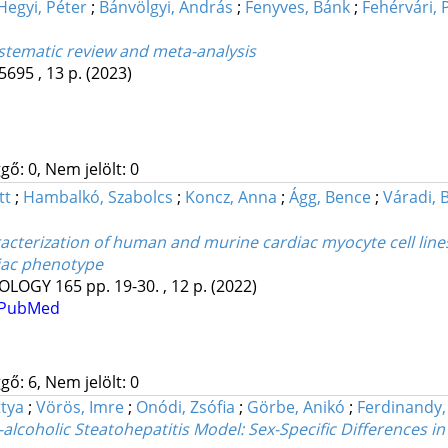
Hegyi, Péter
;
Bánvölgyi, András
;
Fenyves, Bánk
;
Fehérvári, 
ystematic review and meta-analysis
5695 , 13 p.
(2023)
gő: 0, Nem jelölt: 0
tt
;
Hambalkó, Szabolcs
;
Koncz, Anna
;
Ágg, Bence
;
Váradi, 
acterization of human and murine cardiac myocyte cell line
diac phenotype
IOLOGY
165
pp. 19-30. , 12 p.
(2022)
PubMed
gő: 6, Nem jelölt: 0
tya
;
Vörös, Imre
;
Onódi, Zsófia
;
Görbe, Anikó
;
Ferdinandy,
lcoholic Steatohepatitis Model: Sex-Specific Differences in