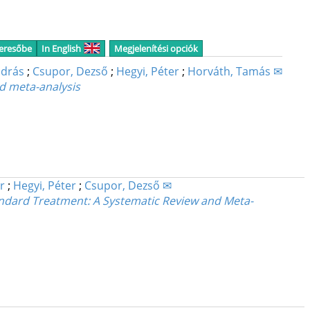
keresőbe
In English
Megjelenítési opciók
ndrás
;
Csupor, Dezső
;
Hegyi, Péter
;
Horváth, Tamás ✉
d meta-analysis
r
;
Hegyi, Péter
;
Csupor, Dezső ✉
Standard Treatment: A Systematic Review and Meta-