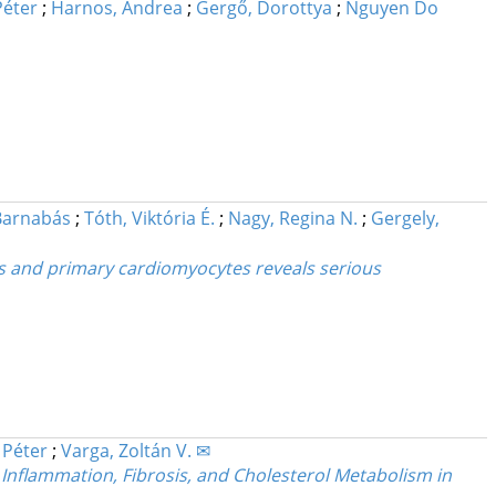
Péter
;
Harnos, Andrea
;
Gergő, Dorottya
;
Nguyen Do
Barnabás
;
Tóth, Viktória É.
;
Nagy, Regina N.
;
Gergely,
s and primary cardiomyocytes reveals serious
 Péter
;
Varga, Zoltán V. ✉
 Inflammation, Fibrosis, and Cholesterol Metabolism in