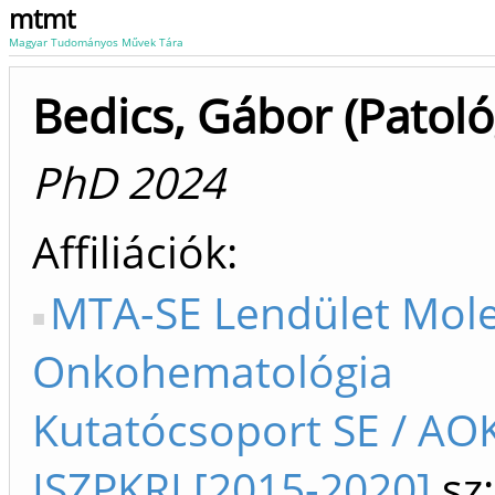
mtmt
Magyar Tudományos Művek Tára
Bedics, Gábor (Patoló
PhD 2024
Affiliációk
MTA-SE Lendület Mole
Onkohematológia
Kutatócsoport SE / AOK 
ISZPKRI [2015-2020]
sz: