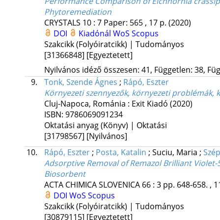
Performance Comparison of Eichhornia crassipe
Phytoremediation
CRYSTALS
10
:
7
Paper: 565 , 17 p.
(2020)
DOI
Kiadónál
WoS
Scopus
Szakcikk (Folyóiratcikk) | Tudományos
[31366848]
[Egyeztetett]
Nyilvános idéző összesen: 41, Független: 38, Füg
9.
Tonk, Szende Ágnes
;
Rápó, Eszter
Környezeti szennyezők, környezeti problémák, 
Cluj-Napoca, Románia :
Exit Kiadó
(2020)
ISBN:
9786069091234
Oktatási anyag (Könyv) | Oktatási
[31798567]
[Nyilvános]
10.
Rápó, Eszter
;
Posta, Katalin
;
Suciu, Maria
;
Szép
Adsorptive Removal of Remazol Brilliant Violet
Biosorbent
ACTA CHIMICA SLOVENICA
66
:
3
pp. 648-658. , 1
DOI
WoS
Scopus
Szakcikk (Folyóiratcikk) | Tudományos
[30879115]
[Egyeztetett]