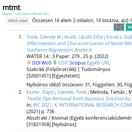
mtmt
Magyar Tudományos Művek Tára
Összesen 16 elem 2 oldalon, 10 listázva, a(z) 1
Előző oldal
Me
1.
Tonk, Szende ✉
;
Aradi, László Előd
;
Kovács, Gá
Effectiveness and Characterization of Novel Mi
Isotherm Regression Analysis
WATER
14
:
3
Paper: 279 , 25 p.
(2022)
DOI
WoS
EDIT
Scopus
Egyéb URL
Szakcikk (Folyóiratcikk) | Tudományos
[32601451]
[Egyeztetett]
Nyilvános idéző összesen: 31, Független: 30, Füg
2.
Eszter, Rápó
;
Szende, Tonk
;
Melinda, Tamás
;
M
Textile Dye Removal from Aqueous Solution b
In:
IRC 2021: X. INTERNATIONAL RESEARCH CON
(2021)
p. 736
Absztrakt / Kivonat (Egyéb konferenciaközlem
[31821958]
[Nyilvános]