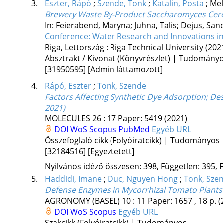
3.
Eszter, Rápó
;
Szende, Tonk
;
Katalin, Posta
;
Mel
Brewery Waste By-Product Saccharomyces Cere
In: Feierabend, Maryna; Juhna, Talis; Dejus, Sand
Conference: Water Research and Innovations in D
Riga, Lettország :
Riga Technical University
(202
Absztrakt / Kivonat (Könyvrészlet) | Tudomány
[31950595]
[Admin láttamozott]
4.
Rápó, Eszter
;
Tonk, Szende
Factors Affecting Synthetic Dye Adsorption; Des
2021)
MOLECULES
26
:
17
Paper: 5419
(2021)
DOI
WoS
Scopus
PubMed
Egyéb URL
Összefoglaló cikk (Folyóiratcikk) | Tudományos
[32184516]
[Egyeztetett]
Nyilvános idéző összesen: 398, Független: 395, F
5.
Haddidi, Imane
;
Duc, Nguyen Hong
;
Tonk, Sze
Defense Enzymes in Mycorrhizal Tomato Plant
AGRONOMY (BASEL)
10
:
11
Paper: 1657 , 18 p.
(
DOI
WoS
Scopus
Egyéb URL
Szakcikk (Folyóiratcikk) | Tudományos