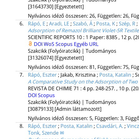
[31643730]
[Egyeztetett]
Nyilvános idéző összesen: 26, Független: 26, Füg
6.
Rápó, E
;
Aradi, LE
;
Szabó, Á
;
Posta, K
;
Szép, R
;
Adsorption of Remazol Brilliant Violet-5R Text
SCIENTIFIC REPORTS
10
:
1
Paper: 8385 , 12 p.
(2
DOI
WoS
Scopus
Egyéb URL
Szakcikk (Folyóiratcikk) | Tudományos
[31326074]
[Egyeztetett]
Nyilvános idéző összesen: 81, Független: 75, Füg
7.
Rápó, Eszter
;
Jakab, Krisztina
;
Posta, Katalin
;
S
A Comparative Study on the Adsorption of Two
REVISTA DE CHIMIE
71
:
4
pp. 248-257. , 10 p.
(20
DOI
Scopus
Szakcikk (Folyóiratcikk) | Tudományos
[30879133]
[Admin láttamozott]
Nyilvános idéző összesen: 5, Független: 3, Függő:
8.
Rápó, Eszter
;
Posta, Katalin
;
Csavdári, A.
;
Vincz
Tonk, Szende ✉